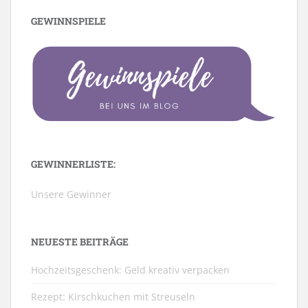
GEWINNSPIELE
GEWINNERLISTE:
Unsere Gewinner
NEUESTE BEITRÄGE
Hochzeitsgeschenk: Geld kreativ verpacken
Rezept: Kirschkuchen mit Streuseln