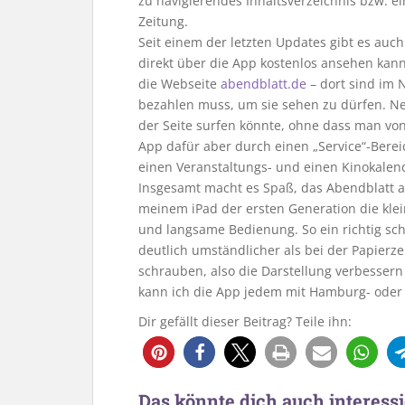
zu navigierendes Inhaltsverzeichnis bzw. ei
Zeitung.
Seit einem der letzten Updates gibt es auch
direkt über die App kostenlos ansehen kann.
die Webseite
abendblatt.de
– dort sind im N
bezahlen muss, um sie sehen zu dürfen. Ne
der Seite surfen könnte, ohne dass man von
App dafür aber durch einen „Service“-Bere
einen Veranstaltungs- und einen Kinokalen
Insgesamt macht es Spaß, das Abendblatt au
meinem iPad der ersten Generation die kle
und langsame Bedienung. So ein richtig sch
deutlich umständlicher als bei der Papierz
schrauben, also die Darstellung verbessern
kann ich die App jedem mit Hamburg- ode
Dir gefällt dieser Beitrag? Teile ihn:
Das könnte dich auch interessi