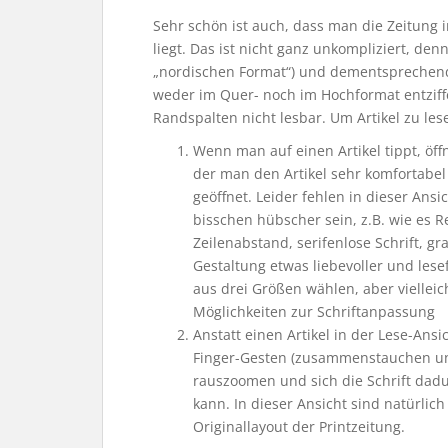
Sehr schön ist auch, dass man die Zeitung i
liegt. Das ist nicht ganz unkompliziert, den
„nordischen Format“) und dementsprechend
weder im Quer- noch im Hochformat entziffe
Randspalten nicht lesbar. Um Artikel zu les
Wenn man auf einen Artikel tippt, öffn
der man den Artikel sehr komfortabel
geöffnet. Leider fehlen in dieser Ansi
bisschen hübscher sein, z.B. wie es 
Zeilenabstand, serifenlose Schrift, gr
Gestaltung etwas liebevoller und lese
aus drei Größen wählen, aber vielle
Möglichkeiten zur Schriftanpassung
Anstatt einen Artikel in der Lese-Ans
Finger-Gesten (zusammenstauchen un
rauszoomen und sich die Schrift dadu
kann. In dieser Ansicht sind natürlich
Originallayout der Printzeitung.