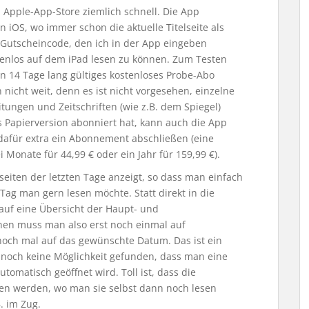
n Apple-App-Store ziemlich schnell. Die App
in iOS, wo immer schon die aktuelle Titelseite als
n Gutscheincode, den ich in der App eingeben
tenlos auf dem iPad lesen zu können. Zum Testen
ein 14 Tage lang gültiges kostenloses Probe-Abo
icht weit, denn es ist nicht vorgesehen, einzelne
tungen und Zeitschriften (wie z.B. dem Spiegel)
s Papierversion abonniert hat, kann auch die App
dafür extra ein Abonnement abschließen (eine
i Monate für 44,99 € oder ein Jahr für 159,99 €).
seiten der letzten Tage anzeigt, so dass man einfach
ag man gern lesen möchte. Statt direkt in die
uf eine Übersicht der Haupt- und
nen muss man also erst noch einmal auf
och mal auf das gewünschte Datum. Das ist ein
 noch keine Möglichkeit gefunden, dass man eine
tomatisch geöffnet wird. Toll ist, dass die
en werden, wo man sie selbst dann noch lesen
. im Zug.