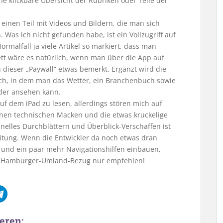
ne klickbare Übersicht der Rubriken oder Teile der
 einen Teil mit Videos und Bildern, die man sich
 Was ich nicht gefunden habe, ist ein Vollzugriff auf
ormalfall ja viele Artikel so markiert, dass man
tt wäre es natürlich, wenn man über die App auf
 dieser „Paywall“ etwas bemerkt. Ergänzt wird die
ich, in dem man das Wetter, ein Branchenbuch sowie
der ansehen kann.
f dem iPad zu lesen, allerdings stören mich auf
inen technischen Macken und die etwas kruckelige
nelles Durchblättern und Überblick-Verschaffen ist
eitung. Wenn die Entwickler da noch etwas dran
 und ein paar mehr Navigationshilfen einbauen,
r Hamburger-Umland-Bezug nur empfehlen!
eren: