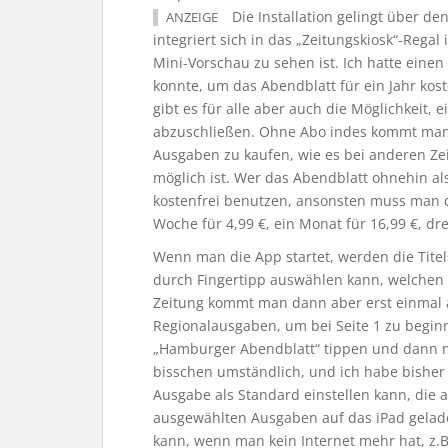
Die Installation gelingt über de
ANZEIGE
integriert sich in das „Zeitungskiosk“-Regal 
Mini-Vorschau zu sehen ist. Ich hatte eine
konnte, um das Abendblatt für ein Jahr kos
gibt es für alle aber auch die Möglichkeit, 
abzuschließen. Ohne Abo indes kommt man n
Ausgaben zu kaufen, wie es bei anderen Zei
möglich ist. Wer das Abendblatt ohnehin al
kostenfrei benutzen, ansonsten muss man 
Woche für 4,99 €, ein Monat für 16,99 €, dre
Wenn man die App startet, werden die Titel
durch Fingertipp auswählen kann, welchen T
Zeitung kommt man dann aber erst einmal a
Regionalausgaben, um bei Seite 1 zu begin
„Hamburger Abendblatt“ tippen und dann n
bisschen umständlich, und ich habe bisher
Ausgabe als Standard einstellen kann, die au
ausgewählten Ausgaben auf das iPad gelad
kann, wenn man kein Internet mehr hat, z.B