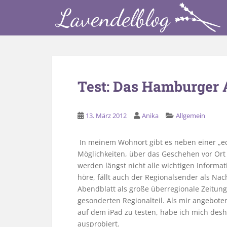
S
k
i
p
t
o
m
Test: Das Hamburger 
a
i
n
13. März 2012
Anika
Allgemein
c
o
In meinem Wohnort gibt es neben einer „ech
n
Möglichkeiten, über das Geschehen vor Ort
t
werden längst nicht alle wichtigen Informat
e
höre, fällt auch der Regionalsender als Na
n
Abendblatt als große überregionale Zeitung
t
gesonderten Regionalteil. Als mir angebote
auf dem iPad zu testen, habe ich mich desh
ausprobiert.