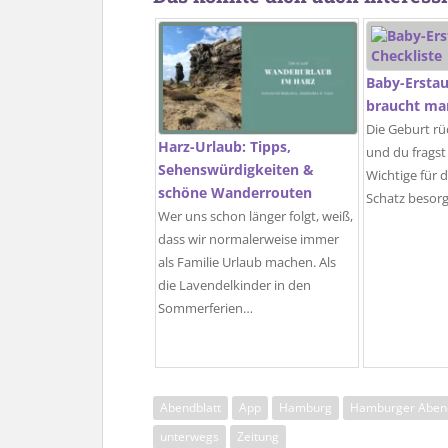
Baby-Erstau
braucht man
Die Geburt r
Harz-Urlaub: Tipps,
und du fragst 
Sehenswürdigkeiten &
Wichtige für 
schöne Wanderrouten
Schatz besor
Wer uns schon länger folgt, weiß,
dass wir normalerweise immer
als Familie Urlaub machen. Als
die Lavendelkinder in den
Sommerferien…
Abendblatt
App
Hamburg
Hamburger Abend
unterwegs
Zeitung