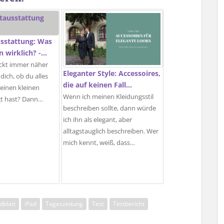
sstattung: Was
 wirklich? -…
ückt immer näher
Eleganter Style: Accessoires,
dich, ob du alles
die auf keinen Fall…
deinen kleinen
Wenn ich meinen Kleidungsstil
gt hast? Dann…
beschreiben sollte, dann würde
ich ihn als elegant, aber
alltagstauglich beschreiben. Wer
mich kennt, weiß, dass…
blatt
iPad
Tageszeitung
Test
Testbericht