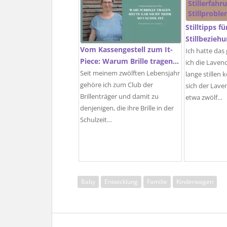
Stilltipps f
Stillbezieh
Vom Kassengestell zum It-
Ich hatte das
Piece: Warum Brille tragen…
ich die Laven
Seit meinem zwölften Lebensjahr
lange stillen
gehöre ich zum Club der
sich der Lave
Brillenträger und damit zu
etwa zwölf…
denjenigen, die ihre Brille in der
Schulzeit…
Baby
Entwicklung
Familie
Kinderwagen