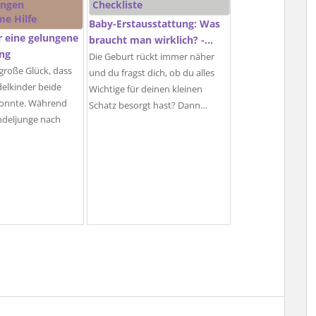
Baby-Erstausstattung: Was
ür eine gelungene
braucht man wirklich? -…
ung
Die Geburt rückt immer näher
 große Glück, dass
und du fragst dich, ob du alles
delkinder beide
Wichtige für deinen kleinen
 konnte. Während
Schatz besorgt hast? Dann…
ndeljunge nach