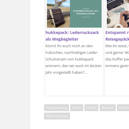
hukkepack: Lederrucksack
Entspannt r
als Wegbegleiter
Reisegepäc
Könnt ihr euch noch an den
Wie ihr wisst, 
hübschen, nachhaltigen Leder-
und gerne. W
Schulranzen von hukkepack
das Koffer pa
erinnern, den wir euch im letzten
immens gestr
Jahr vorgestellt haben?…
Entspannung
Katze
Leschi
Nacken
Nacke
Wärmekissen