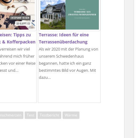
eisen: Tipps zu
Terrasse: Ideen für eine
k & Kofferpacken
Terrassenüberdachung
verreisen wir viel
Als wir 2020 mit der Planung von
ährend mich früher
unserem Schwedenhaus
cken vor einer Reise
begannen, hatte ich ein ganz
esst und…
bestimmtes Bild vor Augen. Mit
dazu…
nschmerzen
Test
Testbericht
Wärme