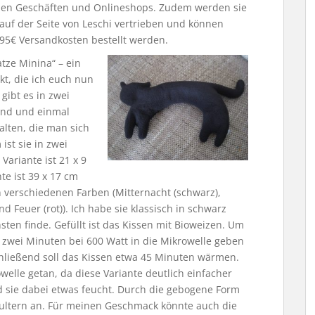
nen Geschäften und Onlineshops. Zudem werden sie
 auf der Seite von Leschi vertrieben und können
,95€ Versandkosten bestellt werden.
atze Minina“ – ein
t, die ich euch nun
gibt es in zwei
end und einmal
alten, die man sich
st sie in zwei
Variante ist 21 x 9
te ist 39 x 17 cm
in verschiedenen Farben (Mitternacht (schwarz),
und Feuer (rot)). Ich habe sie klassisch in schwarz
ten finde. Gefüllt ist das Kissen mit Bioweizen. Um
zwei Minuten bei 600 Watt in die Mikrowelle geben
hließend soll das Kissen etwa 45 Minuten wärmen.
welle getan, da diese Variante deutlich einfacher
rd sie dabei etwas feucht. Durch die gebogene Form
ultern an. Für meinen Geschmack könnte auch die