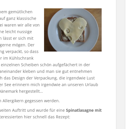
einem gemütlichen
uf ganz klassische
ei waren wir alle von
e leicht nussige
 lässt er sich mit
r gerne mögen. Der
ng verpackt, so dass
r im Kühlschrank
e einzelnen Scheiben schön aufgefächert in der
t aneinander kleben und man sie gut entnehmen
h das Design der Verpackung, die irgendwie Lust
er See erinnern mich irgendwie an unseren Urlaub
Dänemark hergestellt…
on Allergikern gegessen werden.
eiten Auftritt und wurde für eine
Spinatlasagne mit
eressierten hier schnell das Rezept: