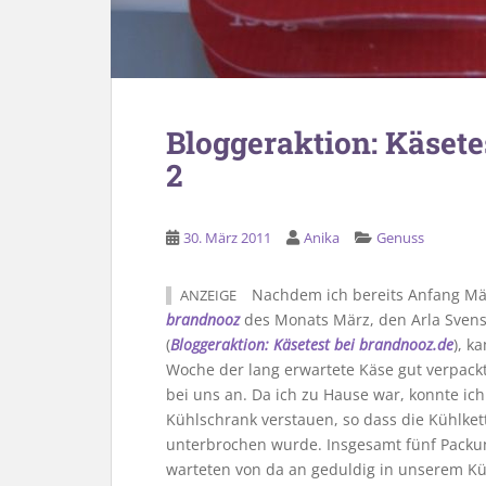
Bloggeraktion: Käsete
2
30. März 2011
Anika
Genuss
Nachdem ich bereits Anfang Mä
ANZEIGE
brandnooz
des Monats März, den
Arla Sven
(
Bloggeraktion: Käsetest bei brandnooz.de
), k
Woche der lang erwartete Käse gut verpackt
bei uns an. Da ich zu Hause war, konnte ich
Kühlschrank verstauen, so dass die Kühlket
unterbrochen wurde. Insgesamt fünf Packu
warteten von da an geduldig in unserem K