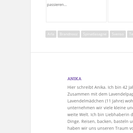
passieren…
Arla
Brandnooz
Spinatlasagne
Svenso
Te
ANIKA
Hier schreibt Anika. Ich bin 42 
Zusammen mit dem Lavendelpapa
Lavendelmädchen (11 Jahre) woh
unternehmen wir viele kleine u
weite Welt. Ich bin Liebhaberin
Dinge. Reisen, backen, basteln u
haben wir uns unseren Traum vo