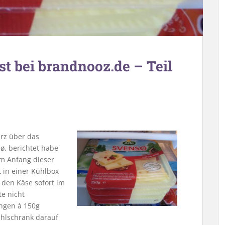
st bei brandnooz.de – Teil
rz über das
s
ø,
berichtet habe
am Anfang dieser
 in einer Kühlbox
 den Käse sofort im
te nicht
ngen à 150g
ühlschrank darauf