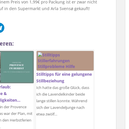
nem Preis von 1,99€ pro Packung ist er zwar nicht
auf in den Supermarkt und Arla Svens
ø
gekauft!
eren:
Stilltipps für eine gelungene
Stillbeziehung
rlaub:
Ich hatte das große Glück, dass
le &
ich die Lavendelkinder beide
igkeiten…
lange stillen konnte. Während
n der Provence
sich der Lavendeljunge nach
as war der Plan, mit
etwa zwölf…
n den Herbstferien
…