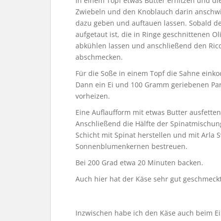
In einem Topf etwas Butter erhitzen und di
Zwiebeln und den Knoblauch darin anschwi
dazu geben und auftauen lassen. Sobald der
aufgetaut ist, die in Ringe geschnittenen 
abkühlen lassen und anschließend den Rico
abschmecken.
Für die Soße in einem Topf die Sahne eink
Dann ein Ei und 100 Gramm geriebenen Pa
vorheizen.
Eine Auflaufform mit etwas Butter ausfette
Anschließend die Hälfte der Spinatmischung
Schicht mit Spinat herstellen und mit Arla
S
Sonnenblumenkernen bestreuen.
Bei 200 Grad etwa 20 Minuten backen.
Auch hier hat der Käse sehr gut geschmeck
Inzwischen habe ich den Käse auch beim Ein