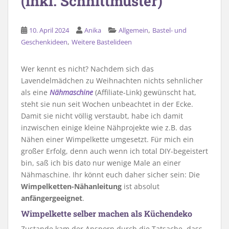
(inkl. Schnittmuster)
,
10. April 2024
Anika
Allgemein
Bastel- und
,
Geschenkideen
Weitere Bastelideen
Wer kennt es nicht? Nachdem sich das
Lavendelmädchen zu Weihnachten nichts sehnlicher
als eine
Nähmaschine
(Affiliate-Link) gewünscht hat,
steht sie nun seit Wochen unbeachtet in der Ecke.
Damit sie nicht völlig verstaubt, habe ich damit
inzwischen einige kleine Nähprojekte wie z.B. das
Nähen einer Wimpelkette umgesetzt. Für mich ein
großer Erfolg, denn auch wenn ich total DIY-begeistert
bin, saß ich bis dato nur wenige Male an einer
Nähmaschine. Ihr könnt euch daher sicher sein: Die
Wimpelketten-Nähanleitung
ist absolut
anfängergeeignet
.
Wimpelkette selber machen als Küchendeko
Zustande kam der Ansporn durch die Tatsache, dass