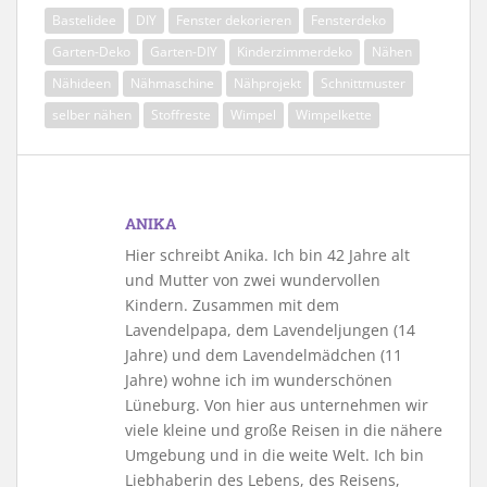
Bastelidee
DIY
Fenster dekorieren
Fensterdeko
Garten-Deko
Garten-DIY
Kinderzimmerdeko
Nähen
Nähideen
Nähmaschine
Nähprojekt
Schnittmuster
selber nähen
Stoffreste
Wimpel
Wimpelkette
ANIKA
Hier schreibt Anika. Ich bin 42 Jahre alt
und Mutter von zwei wundervollen
Kindern. Zusammen mit dem
Lavendelpapa, dem Lavendeljungen (14
Jahre) und dem Lavendelmädchen (11
Jahre) wohne ich im wunderschönen
Lüneburg. Von hier aus unternehmen wir
viele kleine und große Reisen in die nähere
Umgebung und in die weite Welt. Ich bin
Liebhaberin des Lebens, des Reisens,