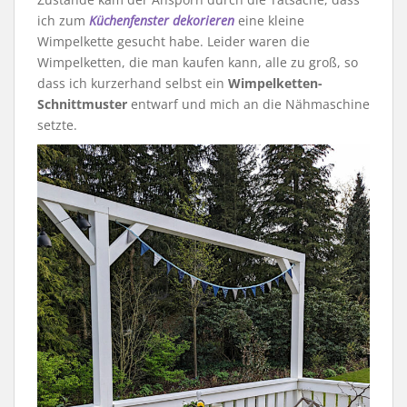
ich zum
Küchenfenster dekorieren
eine kleine
Wimpelkette gesucht habe. Leider waren die
Wimpelketten, die man kaufen kann, alle zu groß, so
dass ich kurzerhand selbst ein
Wimpelketten-
Schnittmuster
entwarf und mich an die Nähmaschine
setzte.