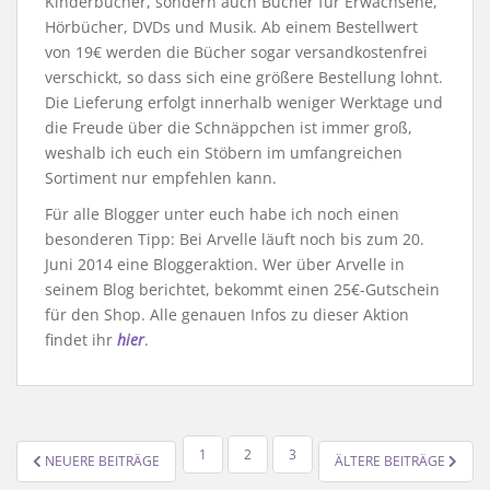
Kinderbücher, sondern auch Bücher für Erwachsene,
Hörbücher, DVDs und Musik. Ab einem Bestellwert
von 19€ werden die Bücher sogar versandkostenfrei
verschickt, so dass sich eine größere Bestellung lohnt.
Die Lieferung erfolgt innerhalb weniger Werktage und
die Freude über die Schnäppchen ist immer groß,
weshalb ich euch ein Stöbern im umfangreichen
Sortiment nur empfehlen kann.
Für alle Blogger unter euch habe ich noch einen
besonderen Tipp: Bei Arvelle läuft noch bis zum 20.
Juni 2014 eine Bloggeraktion. Wer über Arvelle in
seinem Blog berichtet, bekommt einen 25€-Gutschein
für den Shop. Alle genauen Infos zu dieser Aktion
findet ihr
hier
.
SEITENNUMMERIERUNG
1
2
3
NEUERE BEITRÄGE
ÄLTERE BEITRÄGE
DER