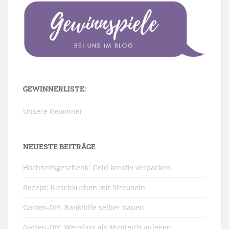
GEWINNERLISTE:
Unsere Gewinner
NEUESTE BEITRÄGE
Hochzeitsgeschenk: Geld kreativ verpacken
Rezept: Kirschkuchen mit Streuseln
Garten-DIY: Rankhilfe selber bauen
Garten-DIY: Weinfass als Miniteich anlegen