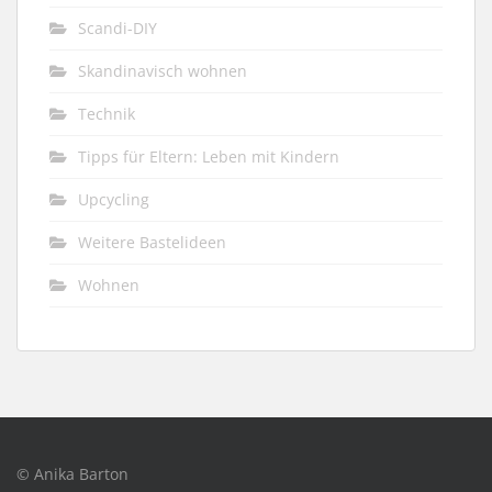
Scandi-DIY
Skandinavisch wohnen
Technik
Tipps für Eltern: Leben mit Kindern
Upcycling
Weitere Bastelideen
Wohnen
© Anika Barton