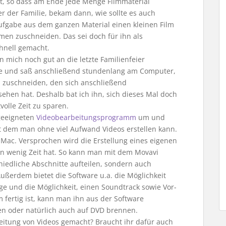
t, so dass am Ende jede Menge Filmmaterial
 der Familie, bekam dann, wie sollte es auch
Aufgabe aus dem ganzen Material einen kleinen Film
men zuschneiden. Das sei doch für ihn als
chnell gemacht.
nn mich noch gut an die letzte Familienfeier
abe und saß anschließend stundenlang am Computer,
 zuschneiden, den sich anschließend
hen hat. Deshalb bat ich ihn, sich dieses Mal doch
olle Zeit zu sparen.
 geeigneten
Videobearbeitungsprogramm
um und
it dem man ohne viel Aufwand Videos erstellen kann.
d Mac. Versprochen wird die Erstellung eines eigenen
an wenig Zeit hat. So kann man mit dem Movavi
chiedliche Abschnitte aufteilen, sondern auch
ßerdem bietet die Software u.a. die Möglichkeit
nge und die Möglichkeit, einen Soundtrack sowie Vor-
fertig ist, kann man ihn aus der Software
n oder natürlich auch auf DVD brennen.
eitung von Videos gemacht? Braucht ihr dafür auch