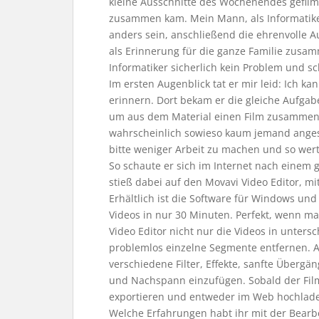
kleine Ausschnitte des Wochenendes gefilm
zusammen kam. Mein Mann, als Informatiker
anders sein, anschließend die ehrenvolle 
als Erinnerung für die ganze Familie zusam
Informatiker sicherlich kein Problem und s
Im ersten Augenblick tat er mir leid: Ich ka
erinnern. Dort bekam er die gleiche Aufg
um aus dem Material einen Film zusammen
wahrscheinlich sowieso kaum jemand angese
bitte weniger Arbeit zu machen und so wertv
So schaute er sich im Internet nach einem
stieß dabei auf den Movavi Video Editor, m
Erhältlich ist die Software für Windows un
Videos in nur 30 Minuten. Perfekt, wenn m
Video Editor nicht nur die Videos in unters
problemlos einzelne Segmente entfernen. Au
verschiedene Filter, Effekte, sanfte Übergä
und Nachspann einzufügen. Sobald der Film 
exportieren und entweder im Web hochlade
Welche Erfahrungen habt ihr mit der Bearb