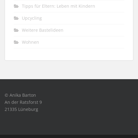
Tipps für Eltern: Leben mit Kindern
Upcycling
Weitere Bastelideen
Wohnen
© Anika Barton
An der Ratsforst 9
21335 Lüneburg