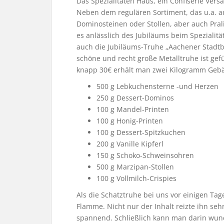
Das Spezialitäten Haus, ein Confiserie Versa
Neben dem regulären Sortiment, das u.a. 
Dominosteinen oder Stollen, aber auch Pral
es anlässlich des Jubiläums beim Speziali
auch die Jubiläums-Truhe „Aachener Stadtbi
schöne und recht große Metalltruhe ist gefü
knapp 30€ erhält man zwei Kilogramm Gebäc
500 g Lebkuchensterne -und Herzen
250 g Dessert-Dominos
100 g Mandel-Printen
100 g Honig-Printen
100 g Dessert-Spitzkuchen
200 g Vanille Kipferl
150 g Schoko-Schweinsohren
500 g Marzipan-Stollen
100 g Vollmilch-Crispies
Als die Schatztruhe bei uns vor einigen Ta
Flamme. Nicht nur der Inhalt reizte ihn se
spannend. Schließlich kann man darin wunde