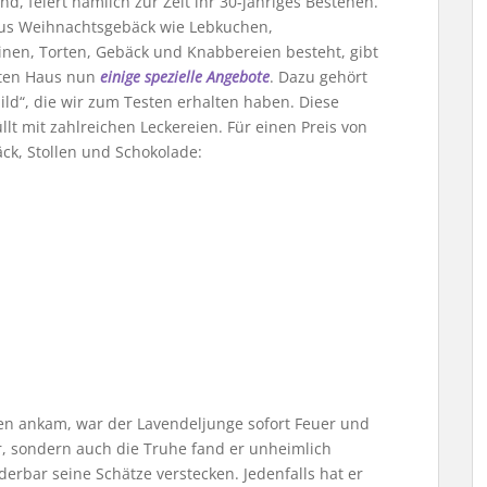
nd, feiert nämlich zur Zeit ihr 30-jähriges Bestehen.
aus Weihnachtsgebäck wie Lebkuchen,
inen, Torten, Gebäck und Knabbereien besteht, gibt
täten Haus nun
einige spezielle Angebote
. Dazu gehört
ld“, die wir zum Testen erhalten haben. Diese
llt mit zahlreichen Leckereien. Für einen Preis von
k, Stollen und Schokolade:
gen ankam, war der Lavendeljunge sofort Feuer und
hr, sondern auch die Truhe fand er unheimlich
rbar seine Schätze verstecken. Jedenfalls hat er