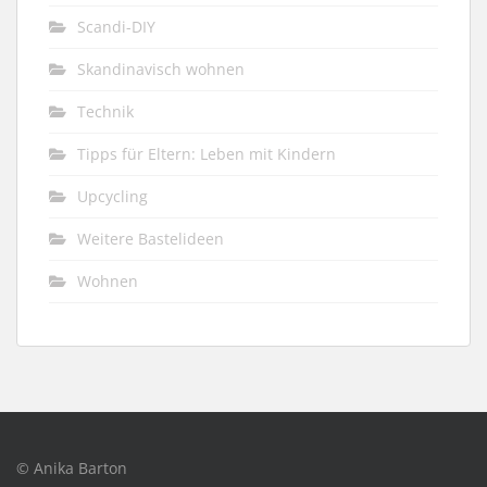
Scandi-DIY
Skandinavisch wohnen
Technik
Tipps für Eltern: Leben mit Kindern
Upcycling
Weitere Bastelideen
Wohnen
© Anika Barton