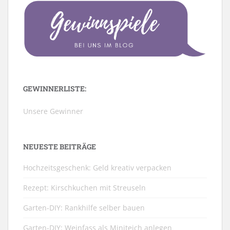
GEWINNERLISTE:
Unsere Gewinner
NEUESTE BEITRÄGE
Hochzeitsgeschenk: Geld kreativ verpacken
Rezept: Kirschkuchen mit Streuseln
Garten-DIY: Rankhilfe selber bauen
Garten-DIY: Weinfass als Miniteich anlegen