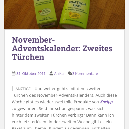
November-
Adventskalender: Zweites
Türchen
31. Oktober 2011
Anika
3 Kommentare
Und weiter geht’s mit dem zweiten
ANZEIGE
Türchen des November-Adventskalenders. Auch diese
Woche gibt es wieder zwei tolle Produkte von
Kneipp
zu gewinnen. Seid ihr schon gespannt, was sich
hinter dem zweiten Türchen verbirgt? Dann kann ich
euch jetzt erlösen: In der zweiten Woche gibt es ein
Paket zum Thema „Kinder“ zu gewinnen. Enthalten