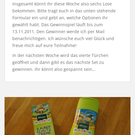
Insgesamt könnt ihr diese Woche also sechs Lose
bekommen. Bitte tragt euch in das unten stehende
Formular ein und gebt an, welche Optionen ihr
gewählt habt. Das Gewinnspiel läuft bis zum
13.11.2011. Den Gewinner werde ich per Mail
benachrichtigen. Ich wünsche euch viel Glück und
freue mich auf eure Teilnahme!
In der nächsten Woche wird das vierte Türchen
geöffnet und dann gibt es das nächste Set zu
gewinnen. Ihr könnt also gespannt sein…