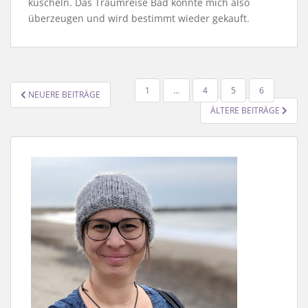
kuscheln. Das Traumreise Bad konnte mich also
überzeugen und wird bestimmt wieder gekauft.
SEITENNUMMERIERUNG
1
…
4
5
6
NEUERE BEITRÄGE
DER
ÄLTERE BEITRÄGE
BEITRÄGE