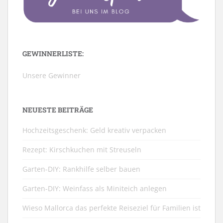
GEWINNERLISTE:
Unsere Gewinner
NEUESTE BEITRÄGE
Hochzeitsgeschenk: Geld kreativ verpacken
Rezept: Kirschkuchen mit Streuseln
Garten-DIY: Rankhilfe selber bauen
Garten-DIY: Weinfass als Miniteich anlegen
Wieso Mallorca das perfekte Reiseziel für Familien ist