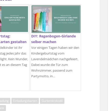
tstag:
DIY: Regenbogen-Girlande
arten gestalten
selber machen
elkinder ist ihr
Vor einigen Tagen haben wir den
tag jedes Jahr das
Kindergeburtstag vom
light. Kein Wunder,
Lavendelmädchen nachgefeiert.
bt es an diesem Tag
Dabei wurde die Tür zum
Wohnzimmer, passend zum
Partymotto, in…
ladung
Einladungskarten
Gurkenkrokodil
ele