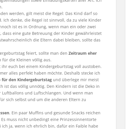
gseinladungen sowie Einladungskarten aller Art. Ich
h.
aden werden, gilt meist die Regel: Das Kind darf so
. Ich denke, die Regel ist sinnvoll, da zu viele Kinder
nnoch ist es in Ordnung, wenn man ein oder zwei
t, dass eine gute Betreuung der Kinder gewährleistet
twahrscheinlich die Eltern dabei bleiben, sollte das
rgeburtstag feiert, sollte man den
Zeitraum eher
 für die Kleinen völlig aus.
t ihr euch bei einem Kindergeburtstag voll austoben.
mmer alles perfekt haben möchte. Deshalb stecke ich
 für den Kindergeburtstag
und überlege mir meist
 ist das völlig unnötig. Den Kindern ist die Deko in
ar Luftballons und Luftschlangen. Und wenn man
für sich selbst und um die anderen Eltern zu
ssen
. Ein paar Muffins und gesunde Snacks reichen
. Es muss nicht unbedingt eine Prinzessinnentorte
ich ja, wenn ich ehrlich bin, dafür ein Faible habe