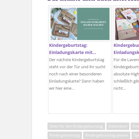
Kindergeburtstag:
Kindergebur
Einladungskarte mit…
Einladungsk
Der nächste Kindergeburtstag
Für die Lavend
steht vor der Tür und ihr sucht
Kindergeburts
noch nach einer besonderen
absolute High
Einladungskarte? Dann haben
schließlich gi
wir hier eine…
nicht…
Deko für den Kindergeburtstag
Dekoideen
Ein
Kindergeburtstag
Kindergeburtstag planen
Spi