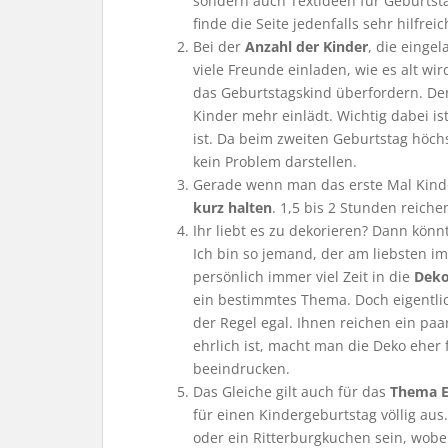
sondern auch Textideen für Geburtsta
finde die Seite jedenfalls sehr hilfreic
Bei der
Anzahl der Kinder
, die eingel
viele Freunde einladen, wie es alt wird
das Geburtstagskind überfordern. De
Kinder mehr einlädt. Wichtig dabei is
ist. Da beim zweiten Geburtstag höchs
kein Problem darstellen.
Gerade wenn man das erste Mal Kinde
kurz halten
. 1,5 bis 2 Stunden reichen
Ihr liebt es zu dekorieren? Dann könn
Ich bin so jemand, der am liebsten i
persönlich immer viel Zeit in die
Deko
ein bestimmtes Thema. Doch eigentlich
der Regel egal. Ihnen reichen ein pa
ehrlich ist, macht man die Deko eher 
beeindrucken.
Das Gleiche gilt auch für das
Thema E
für einen Kindergeburtstag völlig aus
oder ein Ritterburgkuchen sein, wobei 