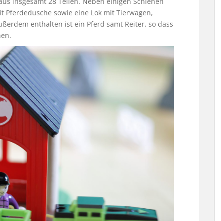
 aus insgesamt 28 Teilen. Neben einigen Schienen
it Pferdedusche sowie eine L
ok mit Tierwagen,
erdem enthalten ist ein Pferd samt Reiter, so dass
nen.