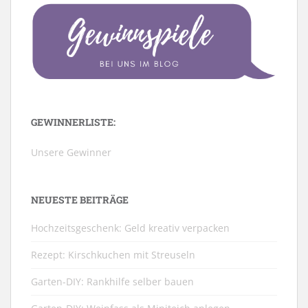
GEWINNERLISTE:
Unsere Gewinner
NEUESTE BEITRÄGE
Hochzeitsgeschenk: Geld kreativ verpacken
Rezept: Kirschkuchen mit Streuseln
Garten-DIY: Rankhilfe selber bauen