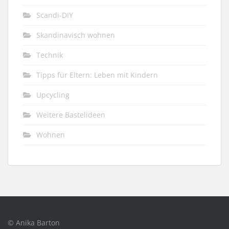
Scandi-DIY
Skandinavisch wohnen
Technik
Tipps für Eltern: Leben mit Kindern
Upcycling
Weitere Bastelideen
Wohnen
© Anika Barton