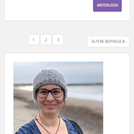
WEITERLESEN
SEITENNUMMERIERUNG
1
2
3
ÄLTERE BEITRÄGE
DER
BEITRÄGE