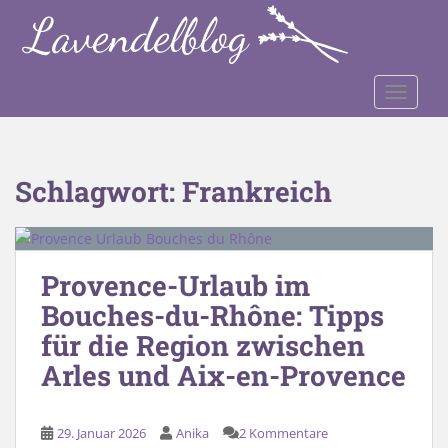
S
k
i
p
TOGGLE
t
o
m
a
Schlagwort:
Frankreich
i
n
c
o
Provence-Urlaub im
n
Bouches-du-Rhône: Tipps
t
e
für die Region zwischen
n
Arles und Aix-en-Provence
t
29. Januar 2026
Anika
2 Kommentare