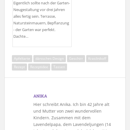
Eigentlich sollte nach der Garten-
Neugestaltung vor drei Jahren
alles fertig sein. Terrasse,
Natursteinmauern, Bepflanzung
- der Garten war perfekt.
Dachte…
Apfeltarte
dänisches Design
Geschirr
Krasilnikoff
Rezept
Rezeptidee
Tassen
ANIKA
Hier schreibt Anika. Ich bin 42 Jahre alt
und Mutter von zwei wundervollen
Kindern. Zusammen mit dem
Lavendelpapa, dem Lavendeljungen (14