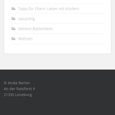
Tipps für Eltern: Leben mit Kindern
Upcycling
Weitere Bastelideen
Wohnen
© Anika Barton
An der Ratsforst 9
21335 Lüneburg