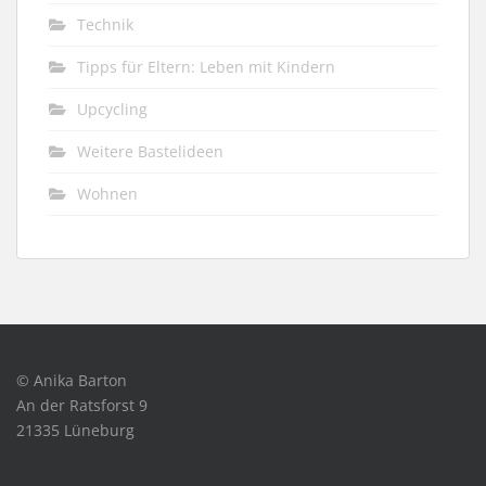
Technik
Tipps für Eltern: Leben mit Kindern
Upcycling
Weitere Bastelideen
Wohnen
© Anika Barton
An der Ratsforst 9
21335 Lüneburg