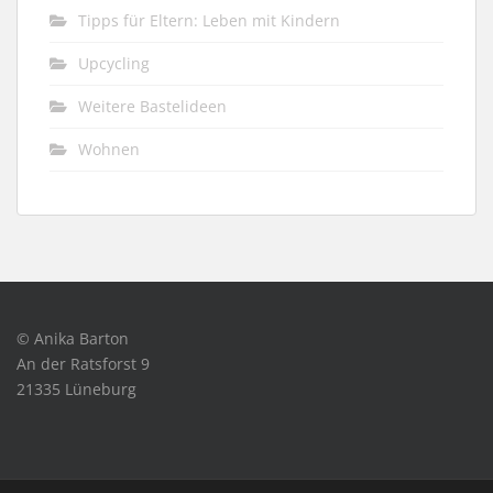
Tipps für Eltern: Leben mit Kindern
Upcycling
Weitere Bastelideen
Wohnen
© Anika Barton
An der Ratsforst 9
21335 Lüneburg