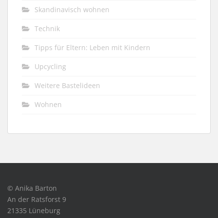
Skandinavisch wohnen
Technik
Tipps für Eltern: Leben mit Kindern
Upcycling
Weitere Bastelideen
Wohnen
© Anika Barton
An der Ratsforst 9
21335 Lüneburg