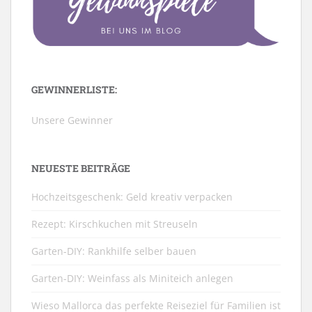
GEWINNERLISTE:
Unsere Gewinner
NEUESTE BEITRÄGE
Hochzeitsgeschenk: Geld kreativ verpacken
Rezept: Kirschkuchen mit Streuseln
Garten-DIY: Rankhilfe selber bauen
Garten-DIY: Weinfass als Miniteich anlegen
Wieso Mallorca das perfekte Reiseziel für Familien ist