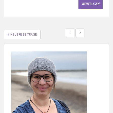
WEITERLESEN
SEITENNUMMERIERUNG
1
2
NEUERE BEITRÄGE
DER
BEITRÄGE