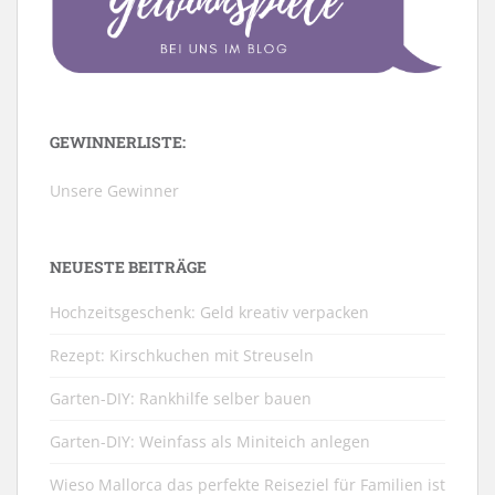
GEWINNERLISTE:
Unsere Gewinner
NEUESTE BEITRÄGE
Hochzeitsgeschenk: Geld kreativ verpacken
Rezept: Kirschkuchen mit Streuseln
Garten-DIY: Rankhilfe selber bauen
Garten-DIY: Weinfass als Miniteich anlegen
Wieso Mallorca das perfekte Reiseziel für Familien ist