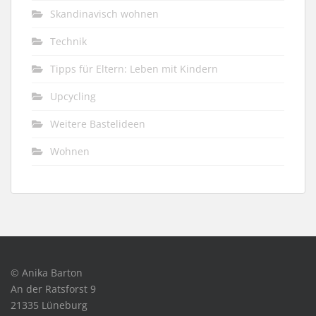
Skandinavisch wohnen
Technik
Tipps für Eltern: Leben mit Kindern
Upcycling
Weitere Bastelideen
Wohnen
© Anika Barton
An der Ratsforst 9
21335 Lüneburg