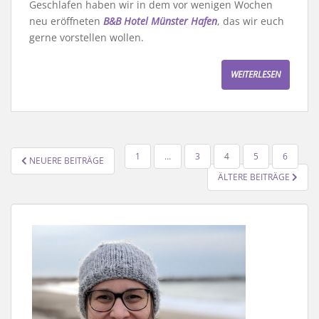
Geschlafen haben wir in dem vor wenigen Wochen
neu eröffneten
B&B Hotel Münster Hafen
, das wir euch
gerne vorstellen wollen.
WEITERLESEN
SEITENNUMMERIERUNG
1
…
3
4
5
6
NEUERE BEITRÄGE
DER
ÄLTERE BEITRÄGE
BEITRÄGE