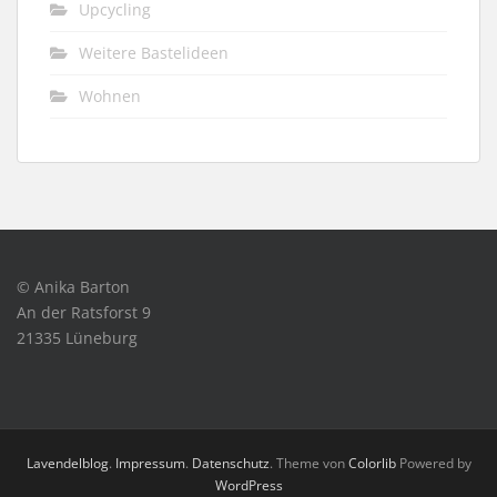
Upcycling
Weitere Bastelideen
Wohnen
© Anika Barton
An der Ratsforst 9
21335 Lüneburg
Lavendelblog
.
Impressum
.
Datenschutz
. Theme von
Colorlib
Powered by
WordPress