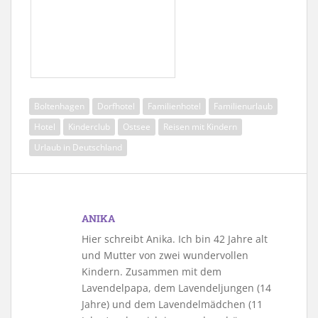
Boltenhagen
Dorfhotel
Familienhotel
Familienurlaub
Hotel
Kinderclub
Ostsee
Reisen mit Kindern
Urlaub in Deutschland
ANIKA
Hier schreibt Anika. Ich bin 42 Jahre alt
und Mutter von zwei wundervollen
Kindern. Zusammen mit dem
Lavendelpapa, dem Lavendeljungen (14
Jahre) und dem Lavendelmädchen (11