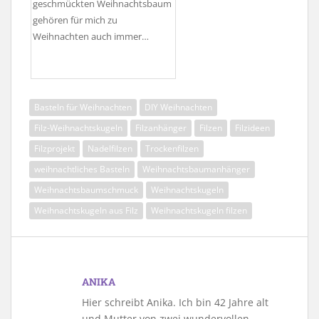
geschmückten Weihnachtsbaum
gehören für mich zu
Weihnachten auch immer…
Basteln für Weihnachten
DIY Weihnachten
Filz-Weihnachtskugeln
Filzanhänger
Filzen
Filzideen
Filzprojekt
Nadelfilzen
Trockenfilzen
weihnachtliches Basteln
Weihnachtsbaumanhänger
Weihnachtsbaumschmuck
Weihnachtskugeln
Weihnachtskugeln aus Filz
Weihnachtskugeln filzen
ANIKA
Hier schreibt Anika. Ich bin 42 Jahre alt
und Mutter von zwei wundervollen