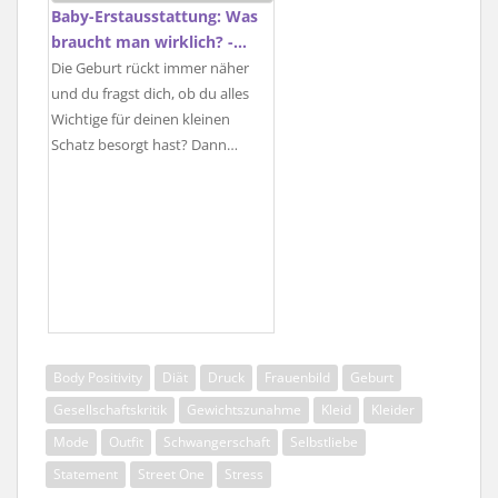
Baby-Erstausstattung: Was
braucht man wirklich? -…
Die Geburt rückt immer näher
und du fragst dich, ob du alles
Wichtige für deinen kleinen
Schatz besorgt hast? Dann…
Body Positivity
Diät
Druck
Frauenbild
Geburt
Gesellschaftskritik
Gewichtszunahme
Kleid
Kleider
Mode
Outfit
Schwangerschaft
Selbstliebe
Statement
Street One
Stress