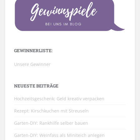
GEWINNERLISTE:
Unsere Gewinner
NEUESTE BEITRÄGE
Hochzeitsgeschenk: Geld kreativ verpacken
Rezept: Kirschkuchen mit Streuseln
Garten-DIY: Rankhilfe selber bauen
Garten-DIY: Weinfass als Miniteich anlegen