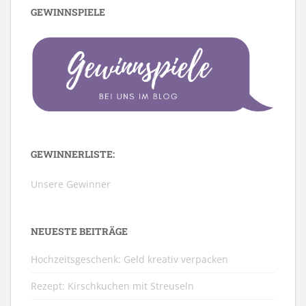
GEWINNSPIELE
GEWINNERLISTE:
Unsere Gewinner
NEUESTE BEITRÄGE
Hochzeitsgeschenk: Geld kreativ verpacken
Rezept: Kirschkuchen mit Streuseln