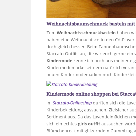
Weihnachtsbaumschmuck basteln mit
Zum
Weihnachtsschmuckbasteln
haben wi
haben eine Weihnachtscd in den Cd-Player 
doch gleich besser. Beim Tannenbaumschmu
Staccato-Outfits an, die wir euch gerne ei
Kindermode
kenne ich noch aus meiner eig
Kindermodemarke seitdem natürlich verändert
neuen Kindermodemarken noch Kinderkleidu
Kindermode online shoppen bei Stacca
Im
Staccato-Onlineshop
durften sich die Lav
Kinderbekleidung aussuchen. Zielsicher su
Sortiment aus. Da das Lavendelmädchen mom
sich ein echtes
girls outfit
aussuchen würde
Blümchenrock mit glitzerndem Gummizug a