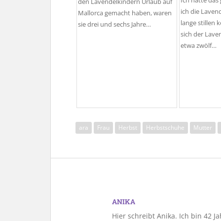
Ich hatte das
den Lavendelkindern Urlaub auf
ich die Laven
Mallorca gemacht haben, waren
lange stillen
sie drei und sechs Jahre…
sich der Lave
etwa zwölf…
ara
Frau
Herbst
Herbstschuhe
Mutter
ANIKA
Hier schreibt Anika. Ich bin 42 