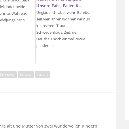
 große Glück, dass
Unsere Fails, Fallen &…
delkinder beide
Unglaublich, aber wahr: Bereits
 konnte. Während
seit vier Jahren wohnen wir nun
ndeljunge nach
in unserem Traum-
Schwedenhaus. Zeit, den
Hausbau noch einmal Revue
passieren…
Schnürer
Schuhe
Tasche
Jahre alt und Mutter von zwei wundervollen Kindern.