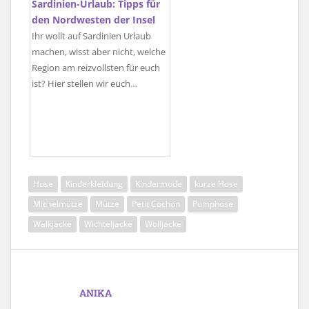
Sardinien-Urlaub: Tipps für
den Nordwesten der Insel
Ihr wollt auf Sardinien Urlaub
machen, wisst aber nicht, welche
Region am reizvollsten für euch
ist? Hier stellen wir euch…
Hose
Kinderkleidung
Kindermode
kurze Hose
Michelmütze
Mütze
Petit Cochon
Pumphose
Walkjacke
Wichteljacke
Wolljacke
ANIKA