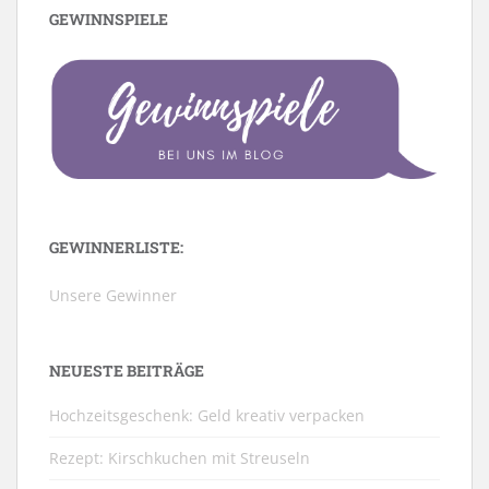
GEWINNSPIELE
GEWINNERLISTE:
Unsere Gewinner
NEUESTE BEITRÄGE
Hochzeitsgeschenk: Geld kreativ verpacken
Rezept: Kirschkuchen mit Streuseln