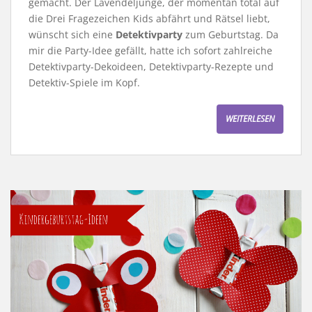
gemacht. Der Lavendeljunge, der momentan total auf
die Drei Fragezeichen Kids abfährt und Rätsel liebt,
wünscht sich eine
Detektivparty
zum Geburtstag. Da
mir die Party-Idee gefällt, hatte ich sofort zahlreiche
Detektivparty-Dekoideen, Detektivparty-Rezepte und
Detektiv-Spiele im Kopf.
WEITERLESEN