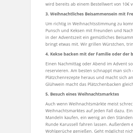
wird bereits ab einem Bestellwert von 10€ 
3. Weihnachtliches Beisammensein mit F
Um richtig in Weihnachtsstimmung zu komm
Punsch und Keksen mit Freunden und Nachba
in der Adventszeit ein gemütliches Beisamme
bringt etwas mit. Wir grillen Würstchen, tr
4. Kekse backen mit der Familie oder der 
Einen Nachmittag oder Abend im Advent so
reservieren. Am besten schnappt man sich d
Plätzchenrezepte heraus und macht sich a
Glühwein macht das Plätzchenbacken gleic
5. Besuch eines Weihnachtsmarktes
Auch wenn Weihnachtsmärkte meist schreckl
Weihnachtsmarktes auf jeden Fall dazu. E
Mandeln kaufen, ein wenig an den Ständen
Runde Karussell fahren lassen. Außerdem ei
Wohlgerüche genießen. Geht möglichst nich