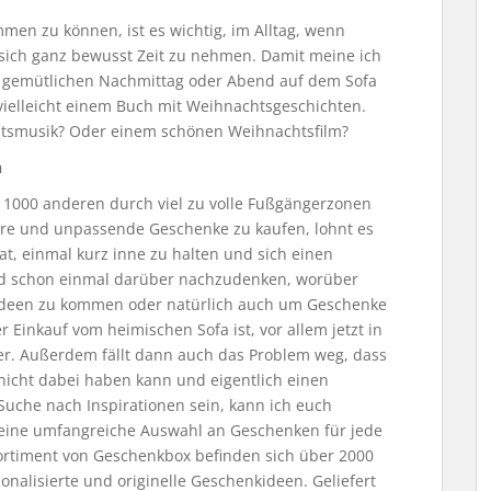
n zu können, ist es wichtig, im Alltag, wenn
sich ganz bewusst Zeit zu nehmen. Damit meine ich
n gemütlichen Nachmittag oder Abend auf dem Sofa
vielleicht einem Buch mit Weihnachtsgeschichten.
htsmusik? Oder einem schönen Weihnachtsfilm?
n
t 1000 anderen durch viel zu volle Fußgängerzonen
eure und unpassende Geschenke zu kaufen, lohnt es
at, einmal kurz inne zu halten und sich einen
d schon einmal darüber nachzudenken, worüber
ideen zu kommen oder natürlich auch um Geschenke
r Einkauf vom heimischen Sofa ist, vor allem jetzt in
ter. Außerdem fällt dann auch das Problem weg, dass
icht dabei haben kann und eigentlich einen
r Suche nach Inspirationen sein, kann ich euch
 eine umfangreiche Auswahl an Geschenken für jede
Sortiment von Geschenkbox befinden sich über 2000
nalisierte und originelle Geschenkideen. Geliefert