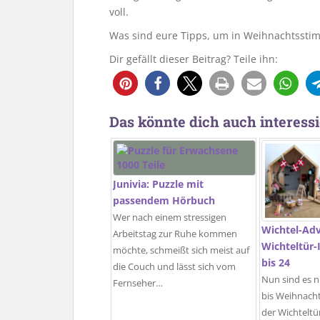
voll.
Was sind eure Tipps, um in Weihnachtssti
Dir gefällt dieser Beitrag? Teile ihn:
1
Das könnte dich auch interessi
Junivia: Puzzle mit
passendem Hörbuch
Wer nach einem stressigen
Wichtel-Ad
Arbeitstag zur Ruhe kommen
Wichteltür-
möchte, schmeißt sich meist auf
bis 24
die Couch und lässt sich vom
Nun sind es n
Fernseher…
bis Weihnacht
der Wichteltür