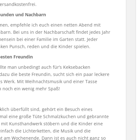
versandkostenfrei.
reunden und Nachbarn
en, empfehle ich euch einen netten Abend mit
rn. Bei uns in der Nachbarschaft findet jedes Jahr
nsein bei einer Familie im Garten statt. Jeder
inken Punsch, reden und die Kinder spielen.
besten Freundin
llte man unbedingt auch für’s Keksebacken
azu die beste Freundin, sucht sich ein paar leckere
ns Werk. Mit Weihnachtsmusik und einer Tasse
h noch ein wenig mehr Spaß!
ich überfüllt sind, gehört ein Besuch eines
inmal eine große Tüte Schmalzkuchen und gebrannte
 mit Kunsthandwerk stöbern und die Kinder eine
nfach die Lichterketten, die Musik und die
t am Wochenende. Dann ist es auch nicht ganz so