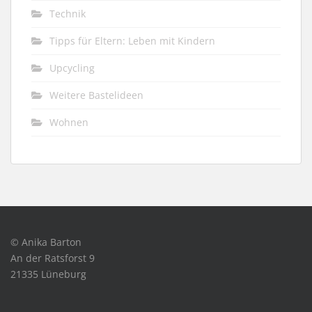
Technik
Tipps für Eltern: Leben mit Kindern
Upcycling
Weitere Bastelideen
Wohnen
© Anika Barton
An der Ratsforst 9
21335 Lüneburg