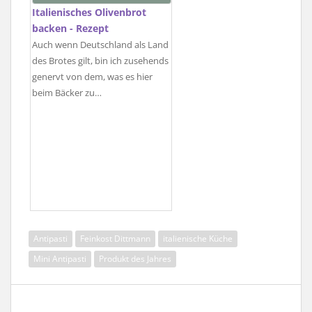
Italienisches Olivenbrot
backen - Rezept
Auch wenn Deutschland als Land
des Brotes gilt, bin ich zusehends
genervt von dem, was es hier
beim Bäcker zu…
Antipasti
Feinkost Dittmann
italienische Küche
Mini Antipasti
Produkt des Jahres