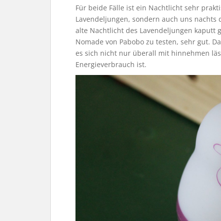
Für beide Fälle ist ein Nachtlicht sehr prak
Lavendeljungen, sondern auch uns nachts d
alte Nachtlicht des Lavendeljungen kaputt 
Nomade von Pabobo zu testen, sehr gut. Da
es sich nicht nur überall mit hinnehmen lä
Energieverbrauch ist.