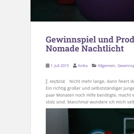
Gewinnspiel und Prod
Nomade Nachtlicht
,
1. Juli 2015
Anika
Allgemein
Gewinnsp
Nicht mehr lange, dann feiert d
ANZEIGE
Ein richtig großer und selbstständiger Junge
paar Monaten noch Hilfe benötigte, macht e
stolz sind. Manchmal wundere ich mich selb