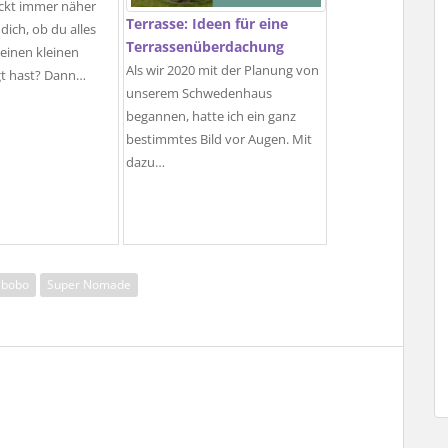
ückt immer näher
Terrasse: Ideen für eine
dich, ob du alles
Terrassenüberdachung
deinen kleinen
Als wir 2020 mit der Planung von
gt hast? Dann…
unserem Schwedenhaus
begannen, hatte ich ein ganz
bestimmtes Bild vor Augen. Mit
dazu…
abobo
Super Nomade