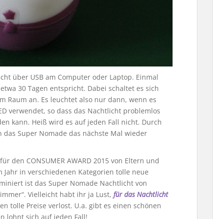
cht über USB am Computer oder Laptop. Einmal
etwa 30 Tagen entspricht. Dabei schaltet es sich
 im Raum an. Es leuchtet also nur dann, wenn es
LED verwendet, so dass das Nachtlicht problemlos
n kann. Heiß wird es auf jeden Fall nicht. Durch
nn das Super Nomade das nächste Mal wieder
e für den CONSUMER AWARD 2015 von Eltern und
em Jahr in verschiedenen Kategorien tolle neue
iniert ist das Super Nomade Nachtlicht von
mmer“. Vielleicht habt ihr ja Lust,
für das Nachtlicht
n tolle Preise verlost. U.a. gibt es einen schönen
lohnt sich auf jeden Fall!