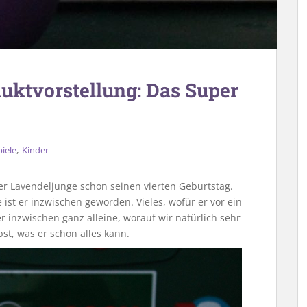
uktvorstellung: Das Super
,
iele
Kinder
er Lavendeljunge schon seinen vierten Geburtstag.
 ist er inzwischen geworden. Vieles, wofür er vor ein
r inzwischen ganz alleine, worauf wir natürlich sehr
st, was er schon alles kann.