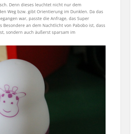
tisch. Denn dieses leuchtet nicht nur dem
en Weg bzw. gibt Orientierung im Dunklen. Da das
gegangen war, passte die Anfrage, das Super
s Besondere an dem Nachtlicht von Pabobo ist, dass
sst, sondern auch äußerst sparsam im