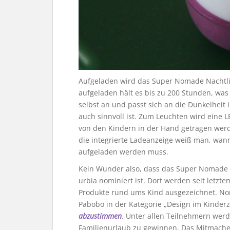
Aufgeladen wird das Super Nomade Nachtli
aufgeladen hält es bis zu 200 Stunden, was 
selbst an und passt sich an die Dunkelheit
auch sinnvoll ist. Zum Leuchten wird eine 
von den Kindern in der Hand getragen werde
die integrierte Ladeanzeige weiß man, wa
aufgeladen werden muss.
Kein Wunder also, dass das Super Nomad
urbia nominiert ist. Dort werden seit letzt
Produkte rund ums Kind ausgezeichnet. Nom
Pabobo in der Kategorie „Design im Kinderzi
abzustimmen
. Unter allen Teilnehmern werde
Familienurlaub zu gewinnen. Das Mitmachen 