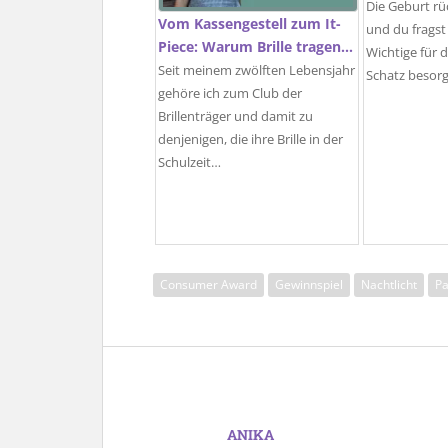
Die Geburt r
Vom Kassengestell zum It-
und du fragst 
Piece: Warum Brille tragen…
Wichtige für 
Seit meinem zwölften Lebensjahr
Schatz besor
gehöre ich zum Club der
Brillenträger und damit zu
denjenigen, die ihre Brille in der
Schulzeit…
Consumer Award
Gewinnspiel
Nachtlicht
P
ANIKA