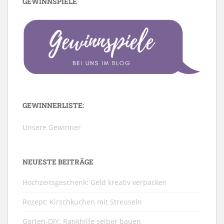
GEWINNSPIELE
GEWINNERLISTE:
Unsere Gewinner
NEUESTE BEITRÄGE
Hochzeitsgeschenk: Geld kreativ verpacken
Rezept: Kirschkuchen mit Streuseln
Garten-DIY: Rankhilfe selber bauen