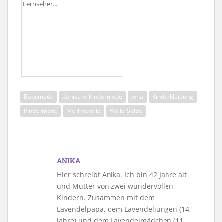
Fernseher…
Babymode
dänische Kindermode
Joha
Kinderkleidung
Kindermode
Merinowolle
Wolle-Seide
ANIKA
Hier schreibt Anika. Ich bin 42 Jahre alt
und Mutter von zwei wundervollen
Kindern. Zusammen mit dem
Lavendelpapa, dem Lavendeljungen (14
Jahre) und dem Lavendelmädchen (11