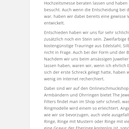
Hochzeitsmesse beraten lassen und haben 
besucht. Auch wenn die Entscheidung bei d
war, haben wir dabei bereits eine gewisse 
entwickelt.
Entschieden haben wir uns für sehr schlich
zusätzlich noch ein Stein sein. Zweifarbig
kostengünstige Trauringe aus Edelstahl, Si
nicht in Frage. Auch bei der Form und der Br
Nachdem wir uns beim ansässigen Juwelie
lassen haben, waren wir, wenn ich ehrlich 
sich der erste Schreck gelegt hatte, haben 
wenig im Internet recherchiert.
Dabei sind wir auf den Onlineschmuckshop 
Armbändern und Ohrringen bietet The Jewe
Filters findet man im Shop sehr schnell, wa
Ringmodelle wird einem so erleichtert. An
wie wir sie bevorzugen, auch viele ausgefal
Ringe, Ringe mit Mustern oder Ringe mit vie
eine Gravur der Eheringe kostenlos ist, sond