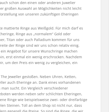
auch schon den einen oder anderen Juwelier
er großen Auswahl an Möglichkeiten nicht leicht
Vorstellung von unseren zukünftigen Eheringen
te mattierte Ringe aus Weißgold. Für mich darf es
e Eheringe, Ringe aus „normalem“ Gold oder
lber, Titan oder auch Palladium kommen für uns
eite der Ringe sind wir uns schon relativ einig.
r ein Angebot für unsere Wunschringe machen
bin, erst einmal ein wenig erschrocken. Nachdem
wir, um den Preis ein wenig zu vergleichen, ein
The Jeweller gestoßen. Neben Uhren, Ketten,
ller auch Eheringe an. Dank eines vorhandenen
s man sucht. Ein Vergleich verschiedener
geboten werden neben sehr schlichten Eheringen,
lene Ringe wie beispielsweise zwei- oder dreifarbige
len Steinen. Toll an dem Shop ist nicht nur, dass
ern generell die Preise. So sind die Ringe, die wir