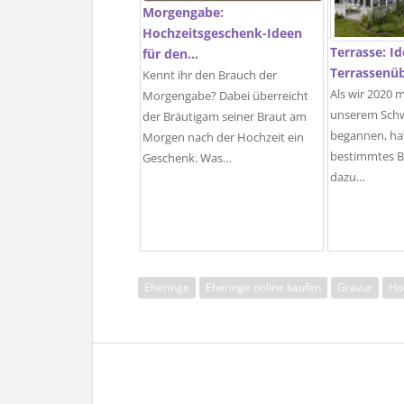
Morgengabe:
Hochzeitsgeschenk-Ideen
Terrasse: Id
für den…
Terrassenü
Kennt ihr den Brauch der
Als wir 2020 
Morgengabe? Dabei überreicht
unserem Sch
der Bräutigam seiner Braut am
begannen, hat
Morgen nach der Hochzeit ein
bestimmtes Bi
Geschenk. Was…
dazu…
Eheringe
Eheringe online kaufen
Gravur
Ho