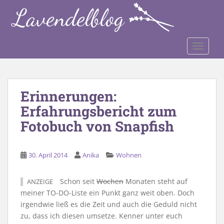
S
k
i
p
TOGGLE
t
o
m
a
Erinnerungen:
i
Erfahrungsbericht zum
n
c
Fotobuch von Snapfish
o
n
t
30. April 2014
Anika
Wohnen
e
n
Schon seit
Wochen
Monaten steht auf
ANZEIGE
t
meiner TO-DO-Liste ein Punkt ganz weit oben. Doch
irgendwie ließ es die Zeit und auch die Geduld nicht
zu, dass ich diesen umsetze. Kenner unter euch