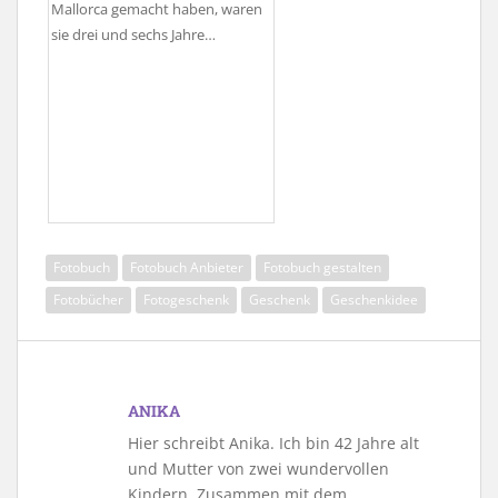
Mallorca gemacht haben, waren
sie drei und sechs Jahre…
Fotobuch
Fotobuch Anbieter
Fotobuch gestalten
Fotobücher
Fotogeschenk
Geschenk
Geschenkidee
ANIKA
Hier schreibt Anika. Ich bin 42 Jahre alt
und Mutter von zwei wundervollen
Kindern. Zusammen mit dem