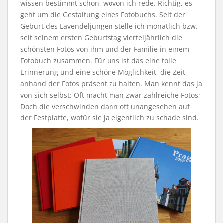
wissen bestimmt schon, wovon ich rede. Richtig, es
geht um die Gestaltung eines Fotobuchs. Seit der
Geburt des Lavendeljungen stelle ich monatlich bzw.
seit seinem ersten Geburtstag vierteljährlich die
schönsten Fotos von ihm und der Familie in einem
Fotobuch zusammen. Für uns ist das eine tolle
Erinnerung und eine schöne Möglichkeit, die Zeit
anhand der Fotos präsent zu halten. Man kennt das ja
von sich selbst: Oft macht man zwar zahlreiche Fotos;
Doch die verschwinden dann oft unangesehen auf
der Festplatte, wofür sie ja eigentlich zu schade sind.