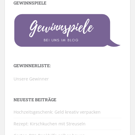
GEWINNSPIELE
GEWINNERLISTE:
Unsere Gewinner
NEUESTE BEITRÄGE
Hochzeitsgeschenk: Geld kreativ verpacken
Rezept: Kirschkuchen mit Streuseln