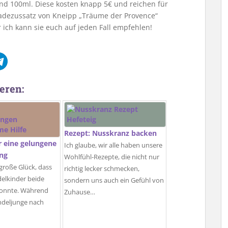
nd 100ml. Diese kosten knapp 5€ und reichen für
badezussatz von Kneipp „Träume der Provence“
 ich kann sie euch auf jeden Fall empfehlen!
eren:
Rezept: Nusskranz backen
ür eine gelungene
Ich glaube, wir alle haben unsere
ung
Wohlfühl-Rezepte, die nicht nur
 große Glück, dass
richtig lecker schmecken,
delkinder beide
sondern uns auch ein Gefühl von
 konnte. Während
Zuhause…
ndeljunge nach