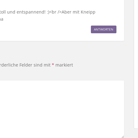
 toll und entspannend! :)<br />Aber mit Kneipp
na
ANTWORTEN
rderliche Felder sind mit
*
markiert