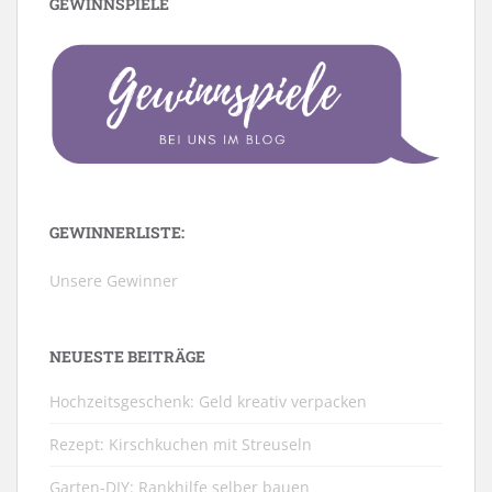
GEWINNSPIELE
GEWINNERLISTE:
Unsere Gewinner
NEUESTE BEITRÄGE
Hochzeitsgeschenk: Geld kreativ verpacken
Rezept: Kirschkuchen mit Streuseln
Garten-DIY: Rankhilfe selber bauen