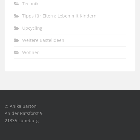
Technik
Tipps für Eltern: Leben mit Kindern
Upcycling
Weitere Bastelideen
Wohnen
© Anika Barton
An der Ratsforst 9
21335 Lüneburg