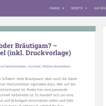
FAMILIE
REZEPTE
AUF REI
 oder Bräutigam? –
l (inkl. Druckvorlage)
,
,
 und Geschenkideen
Hochzeit
Weitere Bastelideen
s Schwert. Viele Brautpaare, aber auch die Gäste
iner Hochzeitsfeier irgendwie dazu. Wer auf der
hzeitsspiel ist, findet hier eine passende
chnell vorbereitet ist. Es handelt sich um eine
aut und Bräutigam einschätzen sollen und tolle
iel genau funktioniert, erfahrt ihr hier.