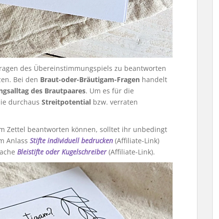
e Fragen des Übereinstimmungspiels zu beantworten
zen. Bei den
Braut-oder-Bräutigam-Fragen
handelt
ngsalltag des Brautpaares
. Um es für die
sie durchaus
Streitpotential
bzw. verraten
m Zettel beantworten können, solltet ihr unbedingt
em Anlass
Stifte individuell bedrucken
(Affiliate-Link)
nfache
Bleistifte oder Kugelschreiber
(Affiliate-Link).