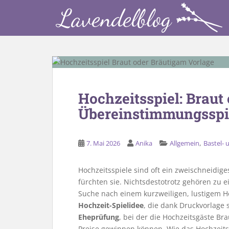
S
k
i
p
t
o
m
a
Hochzeitsspiel: Braut
i
Übereinstimmungsspie
n
c
o
,
7. Mai 2026
Anika
Allgemein
Bastel-
n
t
e
Hochzeitsspiele sind oft ein zweischneidige
n
fürchten sie. Nichtsdestotrotz gehören zu e
t
Suche nach einem kurzweiligen, lustigem Hoc
Hochzeit-Spielidee
, die dank Druckvorlage s
Eheprüfung
, bei der die Hochzeitsgäste Br
Preise gewinnen können. Wie das Hochzeitssp