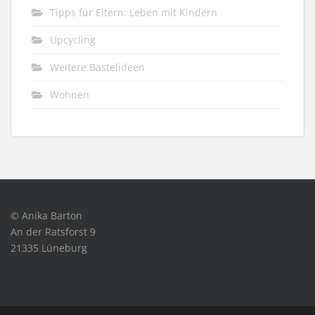
Tipps für Eltern: Leben mit Kindern
Upcycling
Weitere Bastelideen
Wohnen
© Anika Barton
An der Ratsforst 9
21335 Lüneburg