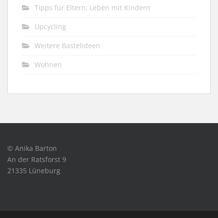
Tipps für Eltern: Leben mit Kindern
Upcycling
Weitere Bastelideen
Wohnen
© Anika Barton
An der Ratsforst 9
21335 Lüneburg