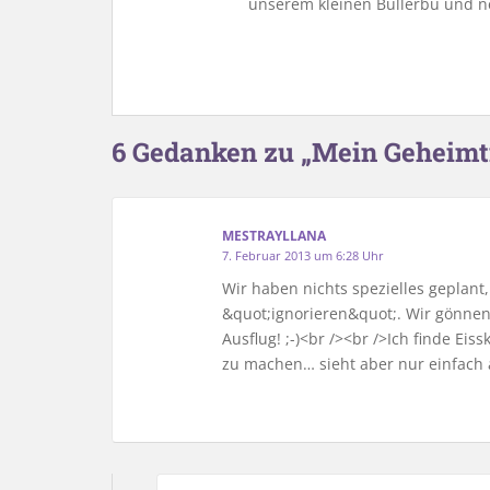
unserem kleinen Bullerbü und n
6 Gedanken zu „Mein Geheimti
MESTRAYLLANA
7. Februar 2013 um 6:28 Uhr
Wir haben nichts spezielles geplant
&quot;ignorieren&quot;. Wir gönne
Ausflug! ;-)<br /><br />Ich finde Eis
zu machen… sieht aber nur einfach a