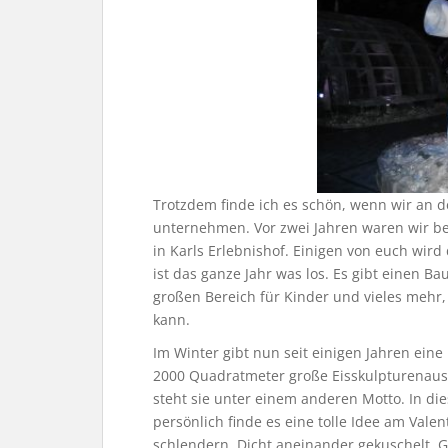
Trotzdem finde ich es schön, wenn wir an
unternehmen. Vor zwei Jahren waren wir bei
in Karls Erlebnishof. Einigen von euch wird 
ist das ganze Jahr was los. Es gibt einen 
großen Bereich für Kinder und vieles mehr,
kann.
Im Winter gibt nun seit einigen Jahren eine
2000 Quadratmeter große Eisskulpturenausst
steht sie unter einem anderen Motto. In di
persönlich finde es eine tolle Idee am Vale
schlendern. Dicht aneinander gekuschelt