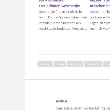
Die 8 schönsten
Rezept: But
Freundinnen-Geschenke
Brötchen b
Geschenke finden ist oft nicht
Momentan bac
leicht. Erst recht, wenn einem die
und gerne. D
Person, die man beschenken
liegen, dass w
möchte, viel bedeutet. Wer, wie…
mehr als vie
asiatisch
Bento
Bentobox
Bentoshop
Foo
ANIKA
Hier schreibt Anika. Ich bin 42 