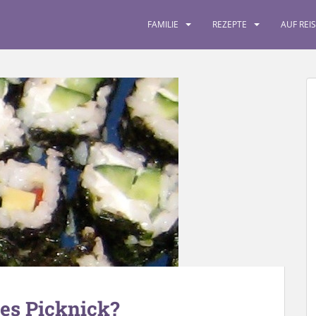
FAMILIE
REZEPTE
AUF REI
hes Picknick?