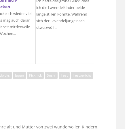
termilch-
Ich hatte das große Glück, dass
acken
ich die Lavendelkinder beide
ke ich wieder viel
lange stillen konnte. Während
as mag auch daran
sich der Lavendeljunge nach
ir seit mittlerweile
etwa zwölf…
r Wochen…
dpicks
Japan
Picknick
Sushi
Test
Testbericht
Jahre alt und Mutter von zwei wundervollen Kindern.