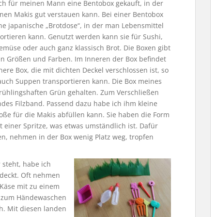
ch für meinen Mann eine Bentobox gekauft, in der
enen Makis gut verstauen kann. Bei einer Bentobox
ne japanische „Brotdose“, in der man Lebensmittel
rtieren kann. Genutzt werden kann sie für Sushi,
emüse oder auch ganz klassisch Brot. Die Boxen gibt
en Größen und Farben. Im Inneren der Box befindet
inere Box, die mit dichten Deckel verschlossen ist, so
auch Suppen transportieren kann. Die Box meines
frühlingshaften Grün gehalten. Zum Verschließen
ndes Filzband. Passend dazu habe ich ihm kleine
soße für die Makis abfüllen kann. Sie haben die Form
t einer Spritze, was etwas umständlich ist. Dafür
n, nehmen in der Box wenig Platz weg, tropfen
 steht, habe ich
edeckt. Oft nehmen
 Käse mit zu einem
eit zum Händewaschen
ch. Mit diesen landen